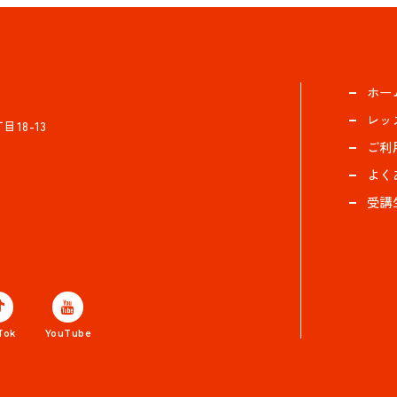
ホー
レッ
18-13
ご利
よく
受講
Tok
YouTube