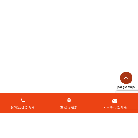
【福岡・中洲】マオミン的な
【福岡・田川】OLDIES NIGHT
POP...
...
2025.09.03
2025.09.03
口コミで高評価！K Sound
先生に下手だと思われない？初
Desi...
心者が安心し...
2025.08.07
2025.08.07