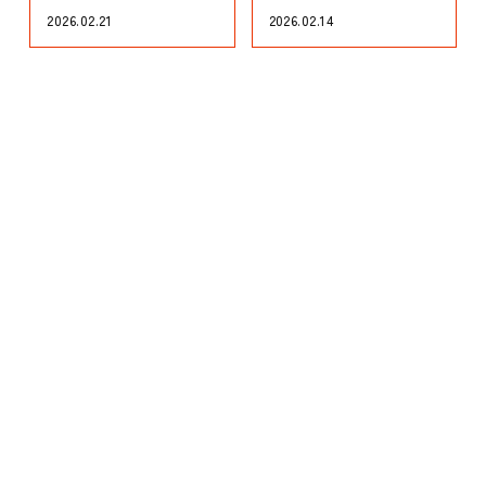
2026.02.21
2026.02.14
【春日市・大野城市】忙しい社
【春日市・大野城市】仕事が不
会人でも上達...
規則でも通え...
2026.02.07
2026.02.01